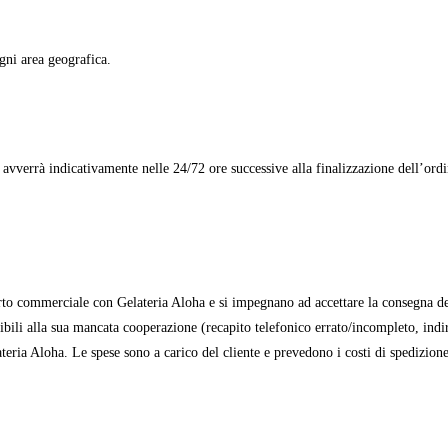
ogni area geografica.
 avverrà indicativamente nelle 24/72 ore successive alla finalizzazione dell’ordin
porto commerciale con Gelateria Aloha e si impegnano ad accettare la consegna d
ibili alla sua mancata cooperazione (recapito telefonico errato/incompleto, indir
lateria Aloha. Le spese sono a carico del cliente e prevedono i costi di spedizion