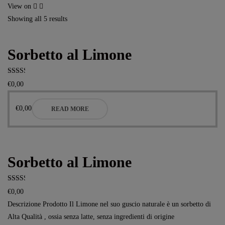
View on
Showing all 5 results
Sorbetto al Limone
Rated
€
0,00
2.29
out of
5
€
0,00
READ MORE
Sorbetto al Limone
Rated
€
0,00
2.29
out of
Descrizione Prodotto Il Limone nel suo guscio naturale è un sorbetto di
5
Alta Qualità , ossia senza latte, senza ingredienti di origine