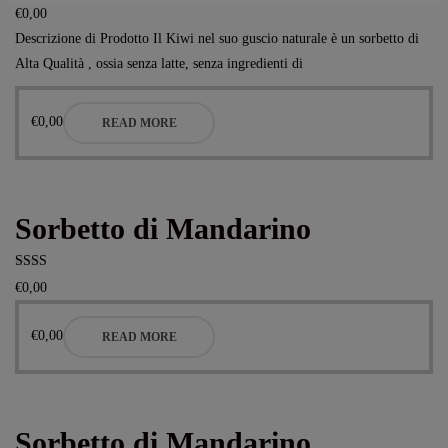
Rated
€
0,00
2.23
out
Descrizione di Prodotto Il Kiwi nel suo guscio naturale è un sorbetto di
of 5
Alta Qualità , ossia senza latte, senza ingredienti di
€
0,00
READ MORE
Sorbetto di Mandarino
Rated
€
0,00
2.14
out
of 5
€
0,00
READ MORE
Sorbetto di Mandarino