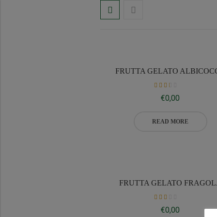
FRUTTA GELATO ALBICOC
Rated
€
0,00
2.34
out
of 5
READ MORE
FRUTTA GELATO FRAGOL
Rated
€
0,00
2.26