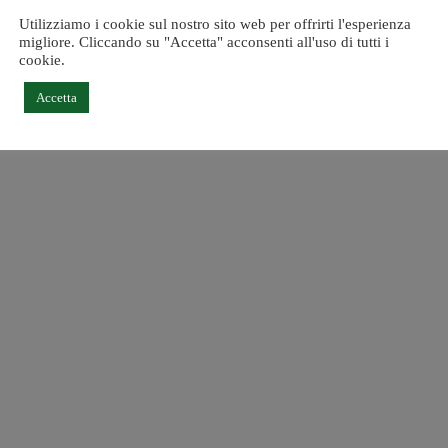
out
of 5
Utilizziamo i cookie sul nostro sito web per offrirti l'esperienza
READ MORE
migliore. Cliccando su "Accetta" acconsenti all'uso di tutti i
cookie.
Accetta