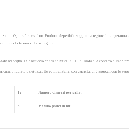
roduzione. Ogni referenza è un Prodotto deperibile soggetto a regime di temperatura
are il prodotto una volta scongelato
idato ad acqua. Tale astuccio contiene busta in LD-PL idonea la contatto alimentare
ericana ondulato palettizzabile ed impilabile, con capacità di
8 astucci
, con le seg
12
Numero di strati per pallet
60
Modulo pallet in mt