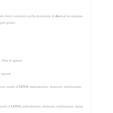
o dei frutti contenuti oscilla da minimo di
dieci
ad un massimo
oprio gelato.
, fibra di agrumi.
i agrumi.
ere, tuorlo d’
UOVO
, maltodestrine, destrosio, stabilizzante:
tuorlo d’
UOVO
, maltodestrine, destrosio, stabilizzante: farina