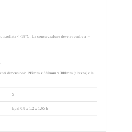
 controllata < -18°C . La conservazione deve avvenire a –
.
uenti dimensioni:
195mm x 380mm x 300mm
(altezza) e la
5
Epal 0,8 x 1,2 x 1,65 h