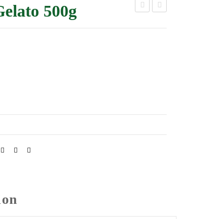
Gelato 500g
di
400g
Gelato
300g
ion