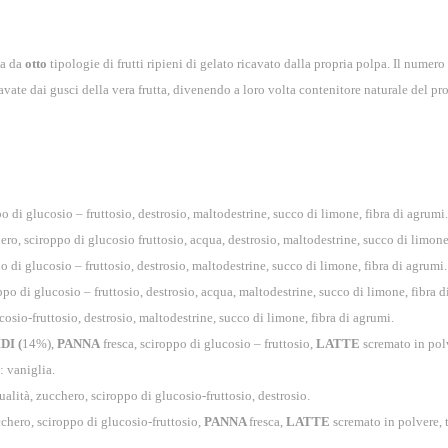
ta da
otto
tipologie di frutti ripieni di gelato ricavato dalla propria polpa. Il numer
cavate dai gusci della vera frutta, divenendo a loro volta contenitore naturale del pr
o di glucosio – fruttosio, destrosio, maltodestrine, succo di limone, fibra di agrumi.
hero, sciroppo di glucosio fruttosio, acqua, destrosio, maltodestrine, succo di limone
 di glucosio – fruttosio, destrosio, maltodestrine, succo di limone, fibra di agrumi.
ppo di glucosio – fruttosio, destrosio, acqua, maltodestrine, succo di limone, fibra d
osio-fruttosio, destrosio, maltodestrine, succo di limone, fibra di agrumi.
DI (
14%),
PANNA
fresca, sciroppo di glucosio – fruttosio,
LATTE
scremato in polv
: vaniglia.
qualità, zucchero, sciroppo di glucosio-fruttosio, destrosio.
chero, sciroppo di glucosio-fruttosio,
PANNA
fresca,
LATTE
scremato in polvere, 