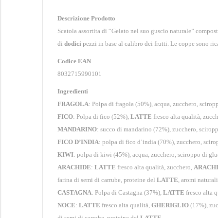
Descrizione Prodotto
Scatola assortita di “Gelato nel suo guscio naturale” compos
di
dodici
pezzi in base al calibro dei frutti. Le coppe sono ri
Codice EAN
8032715990101
Ingredienti
FRAGOLA
: Polpa di fragola (50%), acqua, zucchero, sciropp
FICO
: Polpa di fico (52%),
LATTE
fresco alta qualità, zucc
MANDARINO
: succo di mandarino (72%), zucchero, sciroppo
FICO D’INDIA
: polpa di fico d’india (70%), zucchero, sciro
KIWI
: polpa di kiwi (45%), acqua, zucchero, sciroppo di gluc
ARACHIDE
:
LATTE
fresco alta qualità, zucchero,
ARACHI
farina di semi di carrube, proteine del
LATTE
, aromi naturali
CASTAGNA
: Polpa di Castagna (37%),
LATTE
fresco alta 
NOCE
:
LATTE
fresco alta qualità,
GHERIGLIO
(17%), zuc
di semi di carrube, proteine del
LATTE
.