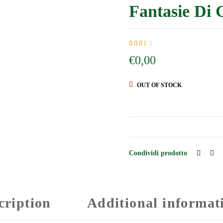
Fantasie Di 
2.46
5
560
€
0,00
out
of
based
on
OUT OF STOCK
customer
ratings
Condividi prodotto
cription
Additional informat