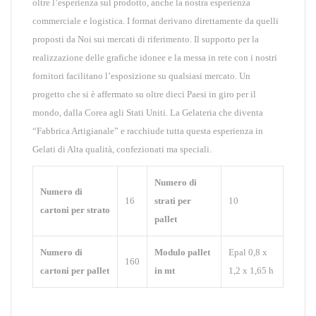
oltre l’esperienza sul prodotto, anche la nostra esperienza
commerciale e logistica. I format derivano direttamente da quelli
proposti da Noi sui mercati di riferimento. Il supporto per la
realizzazione delle grafiche idonee e la messa in rete con i nostri
fornitori facilitano l’esposizione su qualsiasi mercato. Un
progetto che si è affermato su oltre dieci Paesi in giro per il
mondo, dalla Corea agli Stati Uniti. La Gelateria che diventa
“Fabbrica Artigianale” e racchiude tutta questa esperienza in
Gelati di Alta qualità, confezionati ma speciali.
Numero di
Numero di
16
strati per
10
cartoni per strato
pallet
Numero di
Modulo pallet
Epal 0,8 x
160
cartoni per pallet
in mt
1,2 x 1,65 h