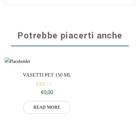
Potrebbe piacerti anche
VASETTI PET 150 ML
Rated
€
0,00
2.21
out
of 5
READ MORE