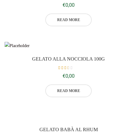
Rated
€
0,00
2.57
out of
5
READ MORE
GELATO ALLA NOCCIOLA 100G
Rated
€
0,00
2.42
out
of 5
READ MORE
GELATO BABÀ AL RHUM