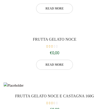
out
of 5
READ MORE
FRUTTA GELATO NOCE
Rated
€
0,00
2.16
out
of 5
READ MORE
FRUTTA GELATO NOCE E CASTAGNA 160G
Rated