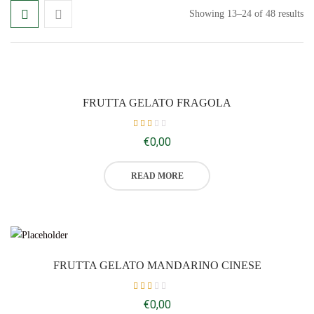
Showing 13–24 of 48 results
FRUTTA GELATO FRAGOLA
Rated
€
0,00
2.26
out
of 5
READ MORE
FRUTTA GELATO MANDARINO CINESE
Rated
€
0,00
2.18