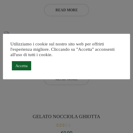
out
of 5
READ MORE
Utilizziamo i cookie sul nostro sito web per offrirti
GELATO CROCCANTE AMARENA
l'esperienza migliore. Cliccando su "Accetta" acconsenti
all'uso di tutti i cookie.
Rated
€
0,00
Accetta
2.00
out
of 5
READ MORE
GELATO NOCCIOLA GHIOTTA
Rated