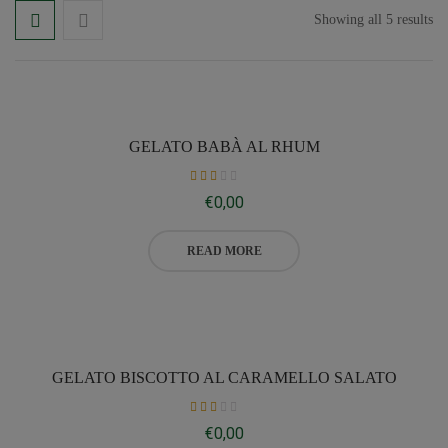
Showing all 5 results
GELATO BABÀ AL RHUM
Rated
€
0,00
2.30
out
of 5
READ MORE
GELATO BISCOTTO AL CARAMELLO SALATO
Rated
€
0,00
2.27